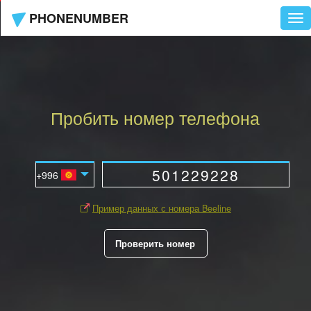
PHONENUMBER
Tog
nav
Пробить номер телефона
Пример данных с номера Beeline
Проверить номер