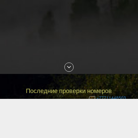
Последние проверки номеров
08 Aug 2026 04:15:12 проверен номер
+77711448503
08 Aug 2026 04:03:57 проверен номер
+77758884371
08 Aug 2026 03:20:00 проверен номер
+77074614253
08 Aug 2026 03:04:55 проверен номер
+77751069621
08 Aug 2026 03:02:05 проверен номер
+77001488888
08 Aug 2026 02:57:01 проверен номер
+77787777927
08 Aug 2026 02:52:54 проверен номер
+77052405094