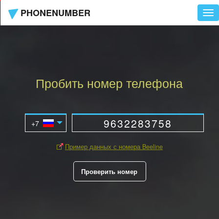
PHONENUMBER
Tog
nav
Пробить номер телефона
Пример данных с номера Beeline
Проверить номер