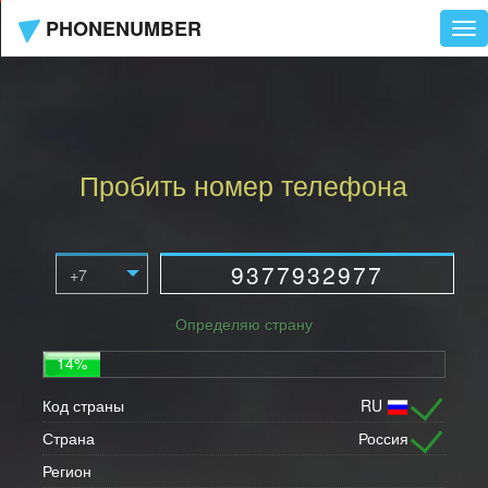
PHONENUMBER
Tog
nav
Пробить номер телефона
Определяю страну
15%
Код страны
RU
Страна
Россия
Регион