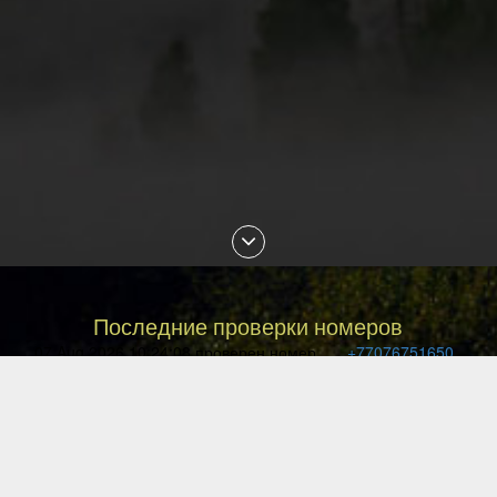
Последние проверки номеров
07 Aug 2026 10:24:08 проверен номер
+77076751650
07 Aug 2026 10:14:48 проверен номер
+77087896648
07 Aug 2026 09:55:47 проверен номер
+77473668561
07 Aug 2026 09:51:46 проверен номер
+77072178710
07 Aug 2026 09:43:48 проверен номер
+77753030405
07 Aug 2026 08:46:37 проверен номер
+77473732585
07 Aug 2026 08:43:18 проверен номер
+77004250288