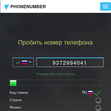
PHONENUMBER
Tog
nav
Пробить номер телефона
Определяю код страны
8%
Код страны
RU
Страна
Регион