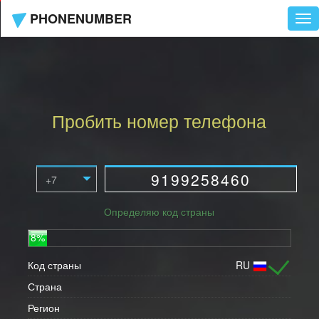
PHONENUMBER
Tog
nav
Пробить номер телефона
Определяю код страны
8%
Код страны
RU
Страна
Регион