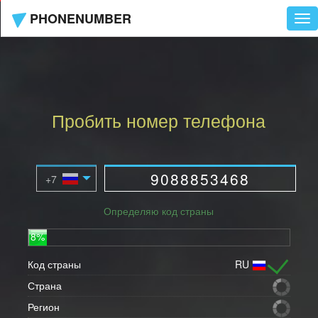
PHONENUMBER
Tog
nav
Пробить номер телефона
Определяю код страны
8%
Код страны
RU
Страна
Регион