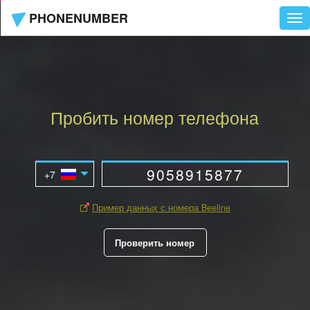
PHONENUMBER
Tog
nav
Пробить номер телефона
Пример данных с номера Beeline
Проверить номер