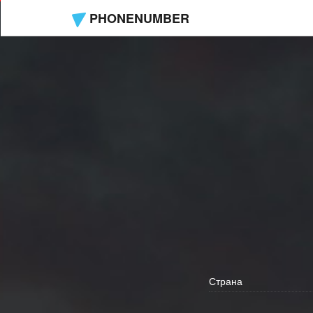
PHONENUMBER