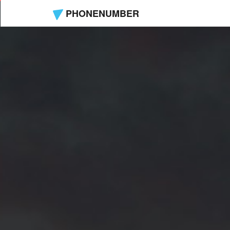
PHONENUMBER