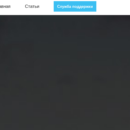
авная
Статьи
Служба поддержки