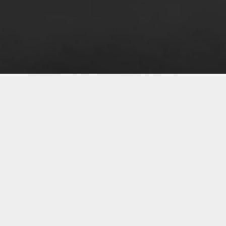
08 
08 
08 
08 
08 
08 
08 
08 
08 