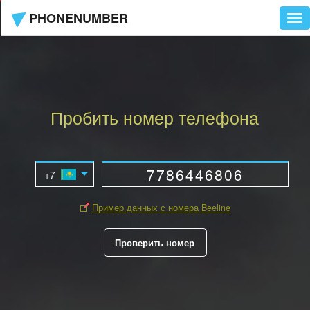
PHONENUMBER
Tog
nav
Пробить номер телефона
Пример данных с номера Beeline
Проверить номер