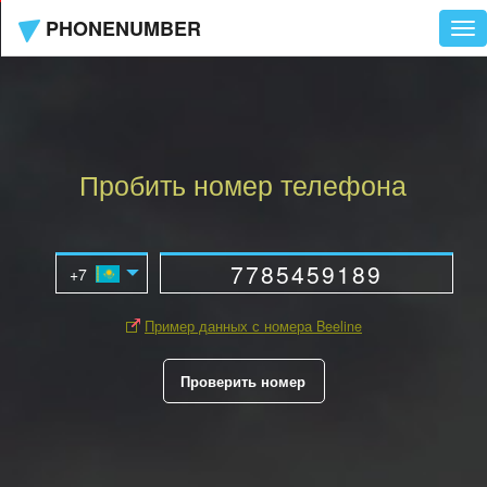
PHONENUMBER
Tog
nav
Пробить номер телефона
Пример данных с номера Beeline
Проверить номер