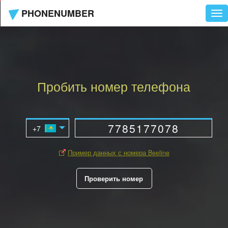
PHONENUMBER
Tog
nav
Пробить номер телефона
Пример данных с номера Beeline
Проверить номер