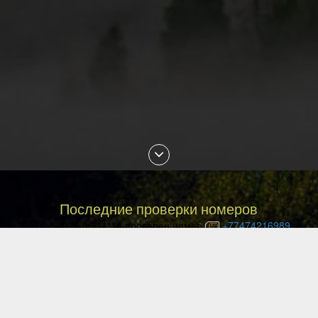
Последние проверки номеров
09 Aug 2026 06:11:14 проверен номер
+77474216989
09 Aug 2026 06:09:49 проверен номер
+77785177078
09 Aug 2026 05:08:13 проверен номер
+77057830728
09 Aug 2026 05:01:20 проверен номер
+77778018920
09 Aug 2026 04:58:33 проверен номер
+77087853328
09 Aug 2026 04:40:08 проверен номер
+77082242559
09 Aug 2026 04:29:18 проверен номер
+77053144976