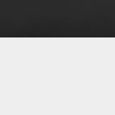
07 
07 
07 
07 
07 
07 
07 
07 
07 