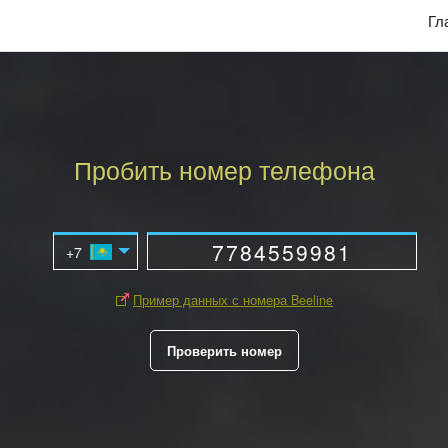
Гл
Пробить номер телефона
Пример данных с номера Beeline
Проверить номер