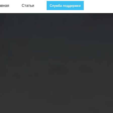
авная
Статьи
Служба поддержки