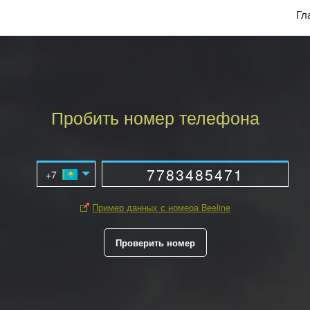
Гл
Пробить номер телефона
Пример данных с номера Beeline
Проверить номер