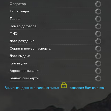
Оператор
Тип номера
Тариф
Номер договора
ФИО
Дата рождения
Серия и номер паспорта
Дата выдачи
Кем выдан
Адрес проживания
Баланс сим карты
Внимание: данные с полей скрытых
- отправим Вам на e-mail