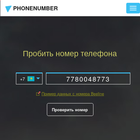
PHONENUMBER
Tog
nav
Пробить номер телефона
Пример данных с номера Beeline
Проверить номер