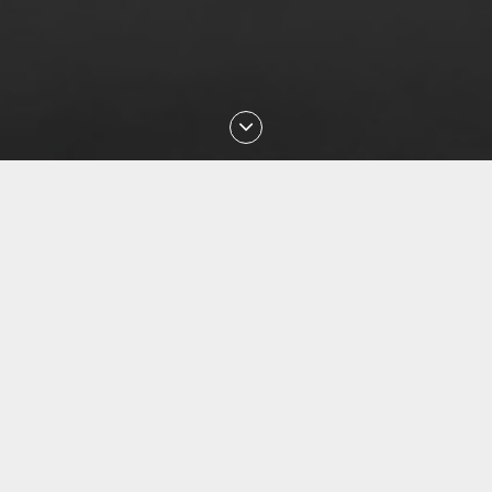
Последние проверки номеров
Aug 2026 23:29:16 проверен номер
+77051113135
Aug 2026 22:33:04 проверен номер
+79143850540
Aug 2026 22:18:08 проверен номер
+77076171735
Aug 2026 22:02:59 проверен номер
+77075161041
Aug 2026 21:51:55 проверен номер
+79658475648
Aug 2026 21:44:58 проверен номер
+77771692244
Aug 2026 21:43:22 проверен номер
+77005777421
Aug 2026 21:42:17 проверен номер
+77714928916
Aug 2026 23:17:13 проверен номер
+77754834471