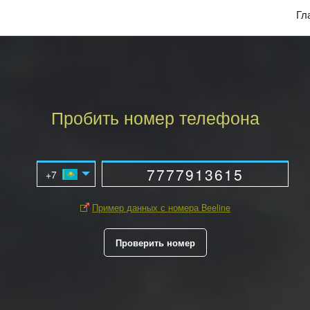
Гл
Пробить номер телефона
Пример данных с номера Beeline
Проверить номер