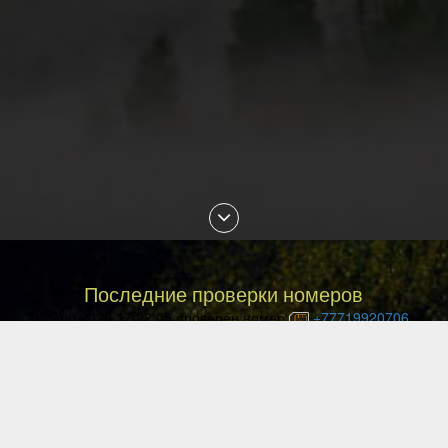
Последние проверки номеров
08 Aug 2026 17:22:05 проверен номер
+77719920706
08 Aug 2026 17:04:32 проверен номер
+77473009414
08 Aug 2026 17:02:00 проверен номер
+77081990861
08 Aug 2026 16:54:13 проверен номер
+77719384440
08 Aug 2026 16:53:43 проверен номер
+77005385051
08 Aug 2026 16:31:46 проверен номер
+77079558679
08 Aug 2026 16:31:38 проверен номер
+77474534355