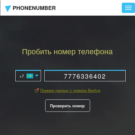
PHONENUMBER
Tog
nav
Пробить номер телефона
Пример данных с номера Beeline
Проверить номер