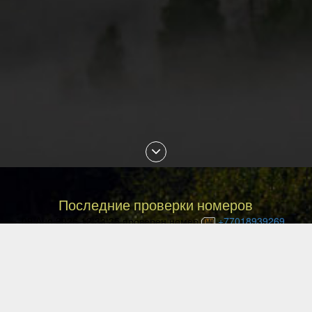
Последние проверки номеров
09 Aug 2026 12:33:35 проверен номер
+77018939269
09 Aug 2026 12:29:19 проверен номер
+77787463293
09 Aug 2026 11:27:34 проверен номер
+77078328158
09 Aug 2026 11:16:55 проверен номер
+77086869101
09 Aug 2026 10:07:20 проверен номер
+77753574439
09 Aug 2026 09:58:23 проверен номер
+77056342050
09 Aug 2026 07:41:20 проверен номер
+77751000274