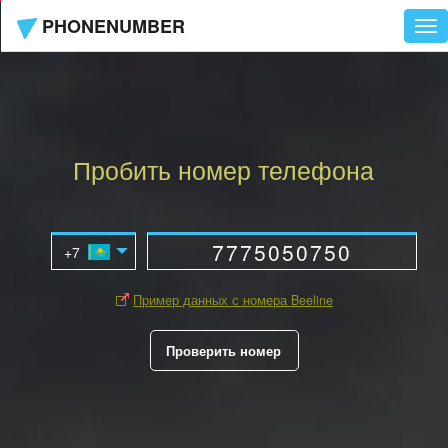
PHONENUMBER
Tog
nav
Пробить номер телефона
Пример данных с номера Beeline
Проверить номер