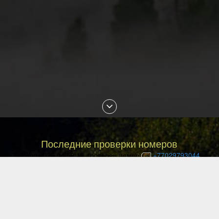
Последние проверки номеров
08 Aug 2026 04:59:19 проверен номер
+77029793044
08 Aug 2026 04:44:52 проверен номер
+79088245910
08 Aug 2026 04:15:12 проверен номер
+77711448503
08 Aug 2026 04:03:57 проверен номер
+77758884371
08 Aug 2026 03:20:00 проверен номер
+77074614253
08 Aug 2026 03:04:55 проверен номер
+77751069621
08 Aug 2026 03:02:05 проверен номер
+77001488888