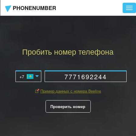
PHONENUMBER
Tog
nav
Пробить номер телефона
Пример данных с номера Beeline
Проверить номер