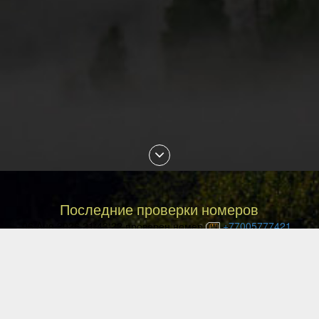
Последние проверки номеров
06 Aug 2026 21:43:22 проверен номер
+77005777421
06 Aug 2026 21:42:17 проверен номер
+77714928916
05 Aug 2026 23:17:13 проверен номер
+77754834471
05 Aug 2026 23:17:09 проверен номер
+77770210273
05 Aug 2026 22:27:21 проверен номер
+77471815352
05 Aug 2026 20:46:43 проверен номер
+77083413020
05 Aug 2026 20:34:49 проверен номер
+77003197041