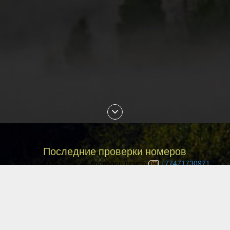
Последние проверки номеров
07 Aug 2026 07:59:47 проверен номер
+77471730971
07 Aug 2026 07:33:50 проверен номер
+77472281306
07 Aug 2026 07:13:58 проверен номер
+77072197336
07 Aug 2026 07:11:12 проверен номер
+77471517056
07 Aug 2026 07:03:58 проверен номер
+77022889902
07 Aug 2026 07:03:25 проверен номер
+77770568080
07 Aug 2026 03:33:12 проверен номер
+375447288914