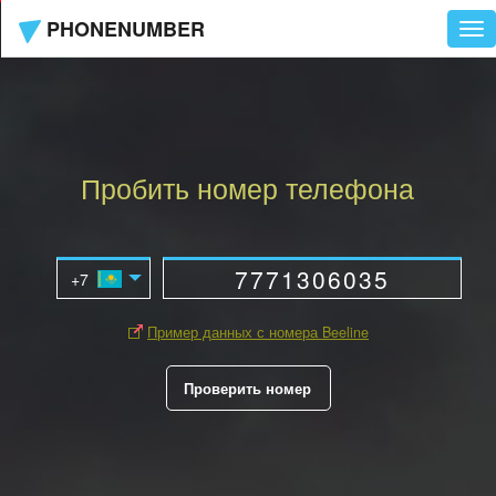
PHONENUMBER
Tog
nav
Пробить номер телефона
Пример данных с номера Beeline
Проверить номер