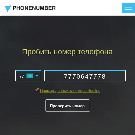
PHONENUMBER
Tog
nav
Пробить номер телефона
Пример данных с номера Beeline
Проверить номер