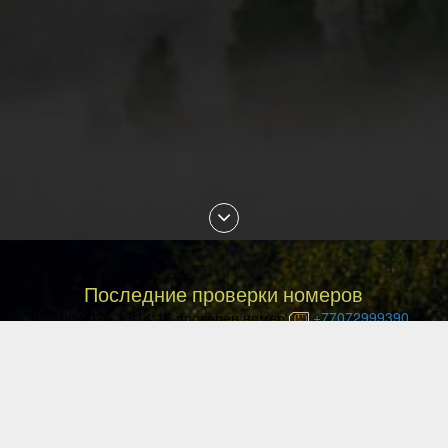
Последние проверки номеров
07 Aug 2026 13:14:16 проверен номер
+77072999390
07 Aug 2026 13:05:03 проверен номер
+77074820890
07 Aug 2026 12:46:41 проверен номер
+77779707272
07 Aug 2026 12:30:49 проверен номер
+77072902058
07 Aug 2026 12:20:55 проверен номер
+77077709879
07 Aug 2026 11:51:05 проверен номер
+77002259514
07 Aug 2026 11:14:52 проверен номер
+77754508435