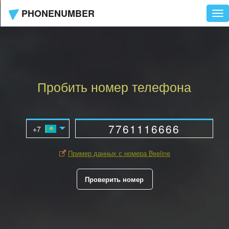
PHONENUMBER
Tog
nav
Пробить номер телефона
Пример данных с номера Beeline
Проверить номер