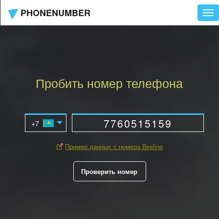
PHONENUMBER
Tog
nav
Пробить номер телефона
Пример данных с номера Beeline
Проверить номер