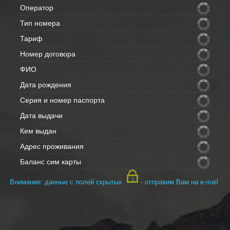
Оператор
Тип номера
Тариф
Номер договора
ФИО
Дата рождения
Серия и номер паспорта
Дата выдачи
Кем выдан
Адрес проживания
Баланс сим карты
Внимание: данные с полей скрытых
- отправим Вам на e-mail