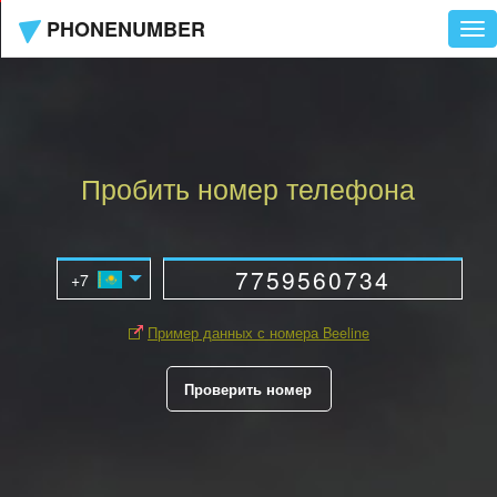
PHONENUMBER
Tog
nav
Пробить номер телефона
Пример данных с номера Beeline
Проверить номер