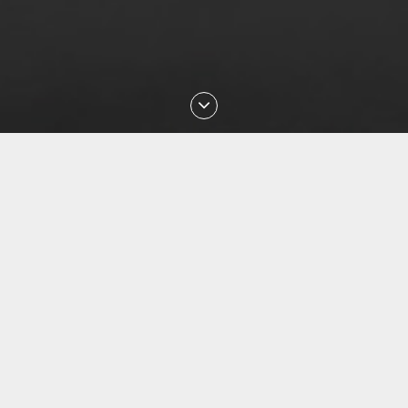
Последние проверки номеров
Aug 2026 10:01:40 проверен номер
+77760206246
Aug 2026 09:32:55 проверен номер
+77783294007
Aug 2026 09:32:43 проверен номер
+77772081826
Aug 2026 08:59:26 проверен номер
+77784587777
Aug 2026 08:45:32 проверен номер
+77087896648
Aug 2026 07:51:16 проверен номер
+375447288914
Aug 2026 07:00:05 проверен номер
+77755677249
Aug 2026 06:59:13 проверен номер
+77028059001
Aug 2026 06:58:56 проверен номер
+77473880459