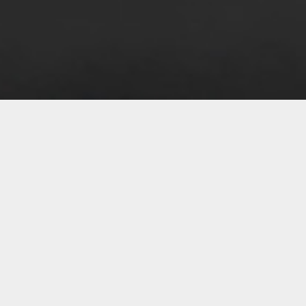
08 
08 
08 
08 
08 
08 
08 
08 
08 