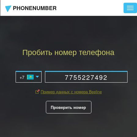
PHONENUMBER
Tog
nav
Пробить номер телефона
Пример данных с номера Beeline
Проверить номер