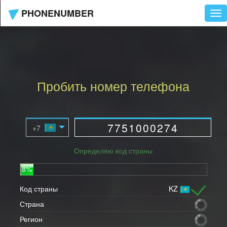
PHONENUMBER
Tog
nav
Пробить номер телефона
Определяю код страны
8%
Код страны
KZ
Страна
Регион