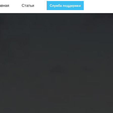
авная
Статьи
Служба поддержки