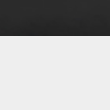
08 
08 
08 
08 
08 
08 
08 
08 
08 