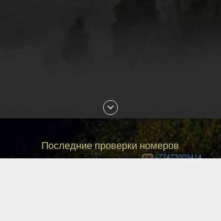
Последние проверки номеров
08 Aug 2026 17:04:32 проверен номер
+77473009414
08 Aug 2026 17:02:00 проверен номер
+77081990861
08 Aug 2026 16:54:13 проверен номер
+77719384440
08 Aug 2026 16:53:43 проверен номер
+77005385051
08 Aug 2026 16:31:46 проверен номер
+77079558679
08 Aug 2026 16:31:38 проверен номер
+77474534355
08 Aug 2026 16:08:43 проверен номер
+77711829971