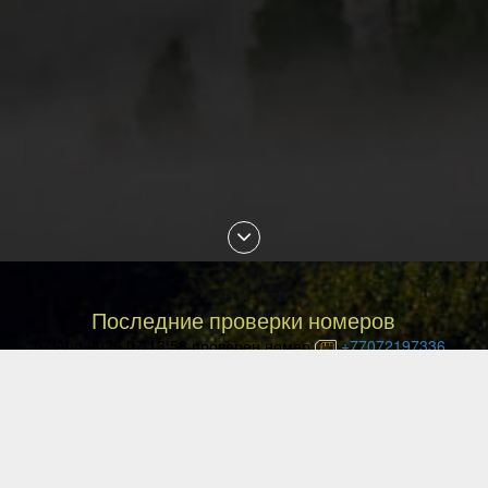
Последние проверки номеров
07 Aug 2026 07:13:58 проверен номер
+77072197336
07 Aug 2026 07:11:12 проверен номер
+77471517056
07 Aug 2026 07:03:58 проверен номер
+77022889902
07 Aug 2026 07:03:25 проверен номер
+77770568080
07 Aug 2026 03:33:12 проверен номер
+375447288914
07 Aug 2026 02:30:19 проверен номер
+79088853468
07 Aug 2026 01:18:29 проверен номер
+77054144840