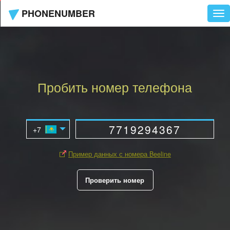
PHONENUMBER
Tog
nav
Пробить номер телефона
Пример данных с номера Beeline
Проверить номер