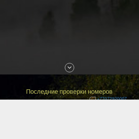
Последние проверки номеров
08 Aug 2026 01:57:41 проверен номер
+77072920007
08 Aug 2026 01:05:06 проверен номер
+77776048647
08 Aug 2026 00:52:33 проверен номер
+79199258460
08 Aug 2026 00:32:34 проверен номер
+79377932977
08 Aug 2026 00:26:37 проверен номер
+77057476295
08 Aug 2026 00:05:16 проверен номер
+375255235413
07 Aug 2026 23:40:22 проверен номер
+77778127684