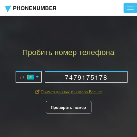
PHONENUMBER
Tog
nav
Пробить номер телефона
Пример данных с номера Beeline
Проверить номер