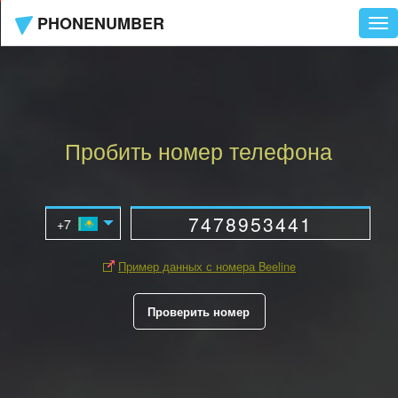
PHONENUMBER
Tog
nav
Пробить номер телефона
Пример данных с номера Beeline
Проверить номер