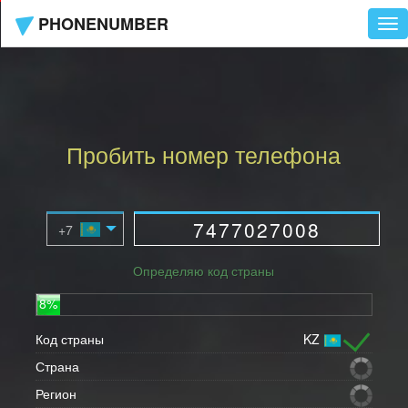
PHONENUMBER
Tog
nav
Пробить номер телефона
Определяю код страны
8%
Код страны
KZ
Страна
Регион