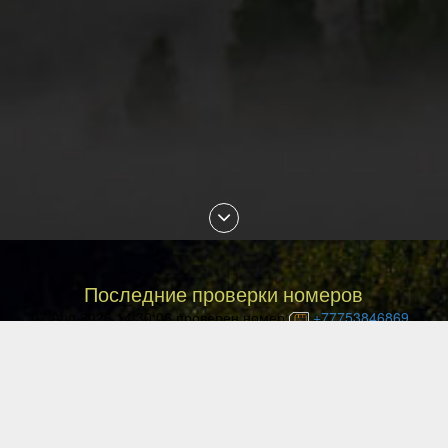
Последние проверки номеров
07 Aug 2026 14:30:06 проверен номер
+77753846869
07 Aug 2026 14:19:00 проверен номер
+77719384440
07 Aug 2026 14:05:00 проверен номер
+77051795992
07 Aug 2026 13:59:49 проверен номер
+77771900735
07 Aug 2026 13:32:12 проверен номер
+77774242560
07 Aug 2026 13:19:56 проверен номер
+77024431640
07 Aug 2026 13:14:16 проверен номер
+77072999390