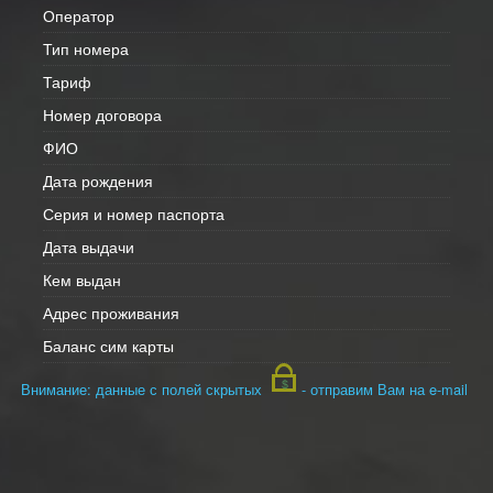
Оператор
Тип номера
Тариф
Номер договора
ФИО
Дата рождения
Серия и номер паспорта
Дата выдачи
Кем выдан
Адрес проживания
Баланс сим карты
Внимание: данные с полей скрытых
- отправим Вам на e-mail