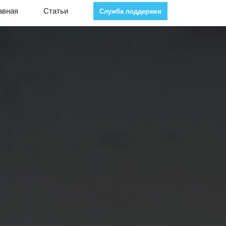
авная
Статьи
Служба поддержки