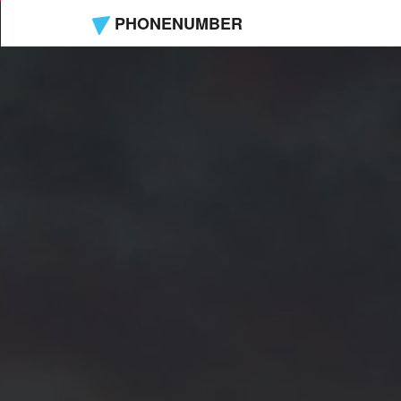
PHONENUMBER