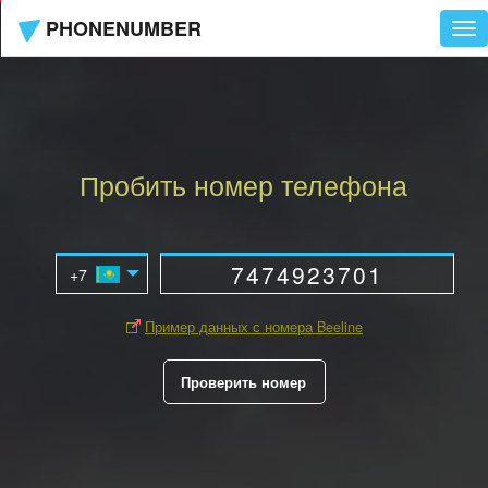
PHONENUMBER
Tog
nav
Пробить номер телефона
Пример данных с номера Beeline
Проверить номер