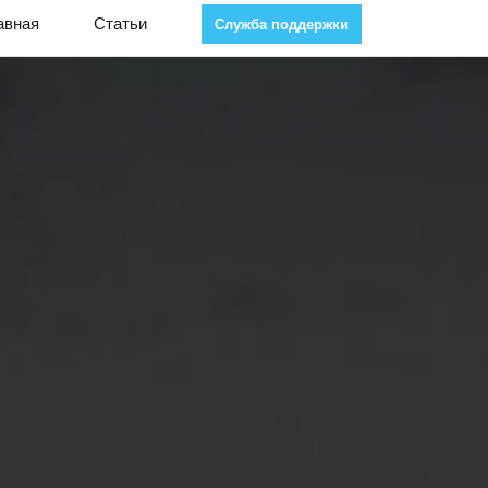
авная
Статьи
Служба поддержки