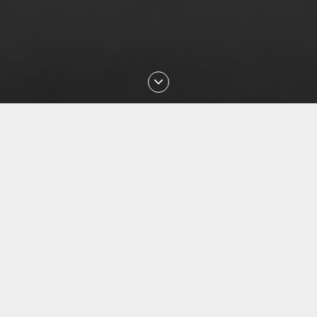
Последние проверки номеров
Aug 2026 06:55:07 проверен номер
+77714168011
Aug 2026 05:46:54 проверен номер
+77774663065
Aug 2026 05:33:03 проверен номер
+77010701164
Aug 2026 04:59:19 проверен номер
+77029793044
Aug 2026 04:44:52 проверен номер
+79088245910
Aug 2026 04:15:12 проверен номер
+77711448503
Aug 2026 04:03:57 проверен номер
+77758884371
Aug 2026 03:20:00 проверен номер
+77074614253
Aug 2026 03:04:55 проверен номер
+77751069621