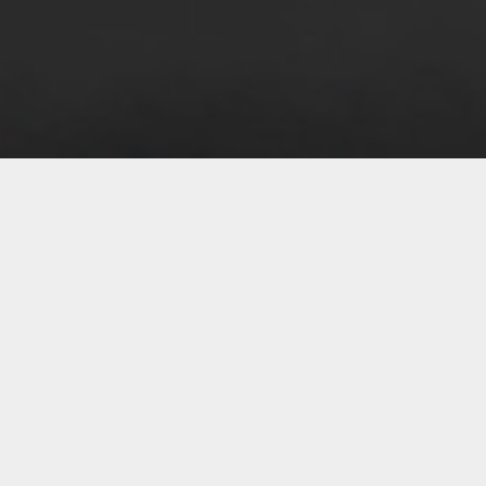
08 
08 
08 
08 
08 
08 
08 
08 
08 