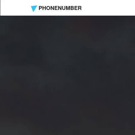
PHONENUMBER