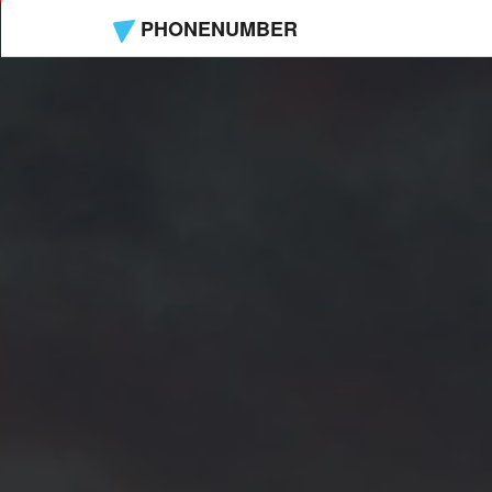
PHONENUMBER