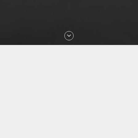
Последние проверки номеров
Aug 2026 08:43:18 проверен номер
+77004250288
Aug 2026 08:38:12 проверен номер
+77472895598
Aug 2026 08:22:22 проверен номер
+77781685357
Aug 2026 07:59:47 проверен номер
+77471730971
Aug 2026 07:33:50 проверен номер
+77472281306
Aug 2026 07:13:58 проверен номер
+77072197336
Aug 2026 07:11:12 проверен номер
+77471517056
Aug 2026 07:03:58 проверен номер
+77022889902
Aug 2026 07:03:25 проверен номер
+77770568080