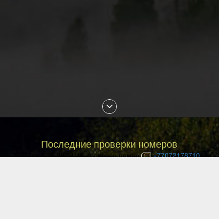
Последние проверки номеров
07 Aug 2026 09:51:46 проверен номер
+77072178710
07 Aug 2026 09:43:48 проверен номер
+77753030405
07 Aug 2026 08:46:37 проверен номер
+77473732585
07 Aug 2026 08:43:18 проверен номер
+77004250288
07 Aug 2026 08:38:12 проверен номер
+77472895598
07 Aug 2026 08:22:22 проверен номер
+77781685357
07 Aug 2026 07:59:47 проверен номер
+77471730971