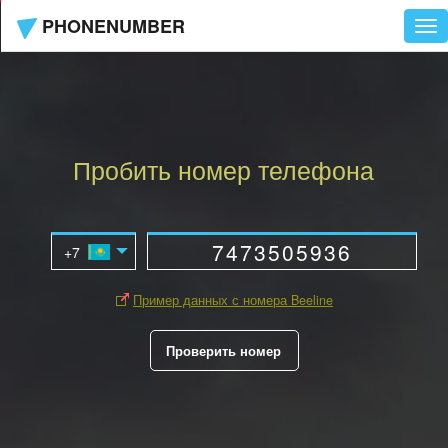
PHONENUMBER
Tog
nav
Пробить номер телефона
Пример данных с номера Beeline
Проверить номер