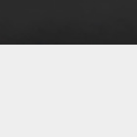
08 
08 
08 
08 
08 
08 
08 
08 
08 