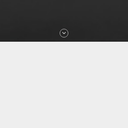
Последние проверки номеров
Aug 2026 18:44:35 проверен номер
+77051498552
Aug 2026 18:29:40 проверен номер
+77780215310
Aug 2026 17:36:25 проверен номер
+77052951889
Aug 2026 17:22:05 проверен номер
+77719920706
Aug 2026 17:04:32 проверен номер
+77473009414
Aug 2026 17:02:00 проверен номер
+77081990861
Aug 2026 16:54:13 проверен номер
+77719384440
Aug 2026 16:53:43 проверен номер
+77005385051
Aug 2026 16:31:46 проверен номер
+77079558679