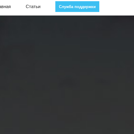
авная
Статьи
Служба поддержки