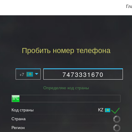
Гл
Пробить номер телефона
Определяю код страны
8%
Код страны
KZ
Страна
Регион